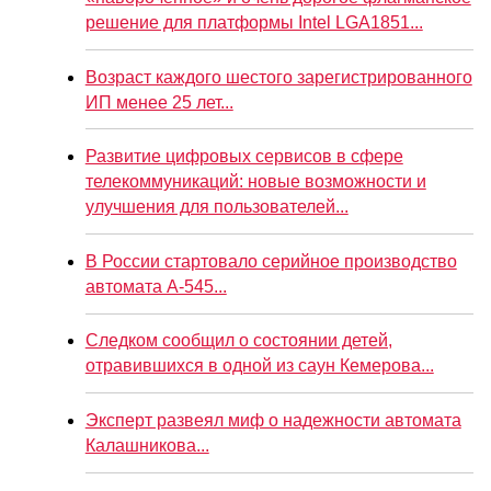
решение для платформы Intel LGA1851...
Возраст каждого шестого зарегистрированного
ИП менее 25 лет...
Развитие цифровых сервисов в сфере
телекоммуникаций: новые возможности и
улучшения для пользователей...
В России стартовало серийное производство
автомата А-545...
Следком сообщил о состоянии детей,
отравившихся в одной из саун Кемерова...
Эксперт развеял миф о надежности автомата
Калашникова...