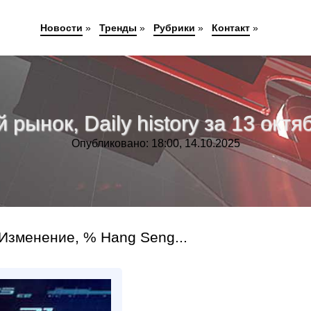
Новости
»
Тренды
»
Рубрики
»
Контакт
»
рынок, Daily history за 13 октяб
Опубликовано: 18:00, 14.10.2025
Изменение, % Hang Seng...