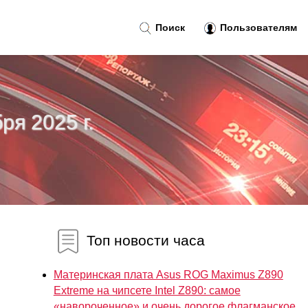
Поиск
Пользователям
ря 2025 г.
Топ новости часа
Материнская плата Asus ROG Maximus Z890
Extreme на чипсете Intel Z890: самое
«навороченное» и очень дорогое флагманское