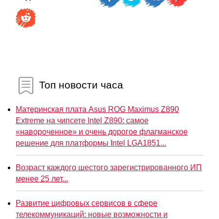
Топ новости часа
Материнская плата Asus ROG Maximus Z890
Extreme на чипсете Intel Z890: самое
«навороченное» и очень дорогое флагманское
решение для платформы Intel LGA1851...
Возраст каждого шестого зарегистрированного ИП
менее 25 лет...
Развитие цифровых сервисов в сфере
телекоммуникаций: новые возможности и