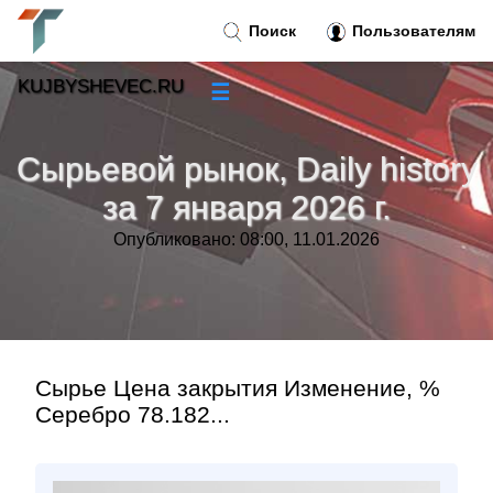
Поиск
Пользователям
KUJBYSHEVEC.RU
☰
Новости
»
Сырьевой рынок, Daily history
Тренды новостей
»
за 7 января 2026 г.
Опубликовано: 08:00, 11.01.2026
Рубрики
»
Правила
»
Контакт
»
Сырье Цена закрытия Изменение, %
Серебро 78.182...