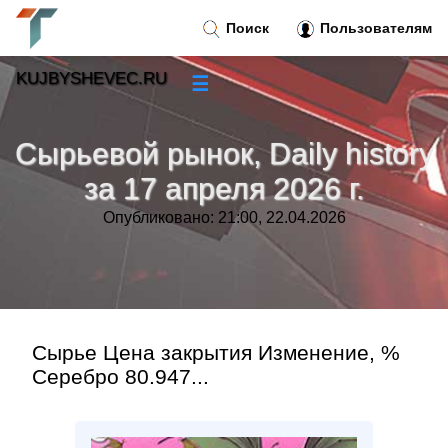
Поиск
Пользователям
KUJBYSHEVEC.RU
☰
Новости
»
Сырьевой рынок, Daily history
Тренды новостей
»
за 17 апреля 2026 г.
Опубликовано: 21:00, 22.04.2026
Рубрики
»
Правила
»
Контакт
»
Сырье Цена закрытия Изменение, %
Серебро 80.947...