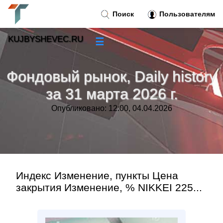
Поиск
Пользователям
KUJBYSHEVEC.RU
☰
Новости
»
Фондовый рынок, Daily history
Тренды новостей
»
за 31 марта 2026 г.
Опубликовано: 12:00, 04.04.2026
Рубрики
»
Правила
»
Контакт
»
Индекс Изменение, пункты Цена
закрытия Изменение, % NIKKEI 225...