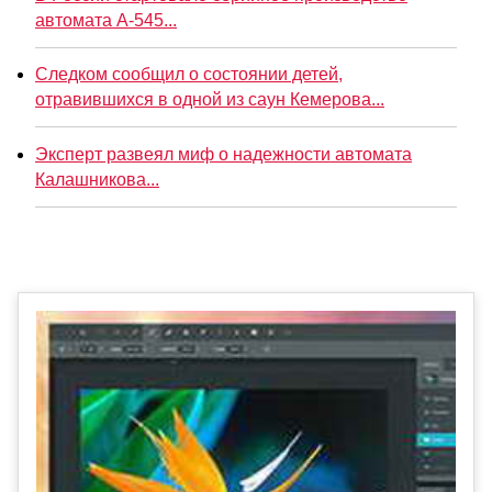
автомата А-545...
Следком сообщил о состоянии детей,
отравившихся в одной из саун Кемерова...
Эксперт развеял миф о надежности автомата
Калашникова...