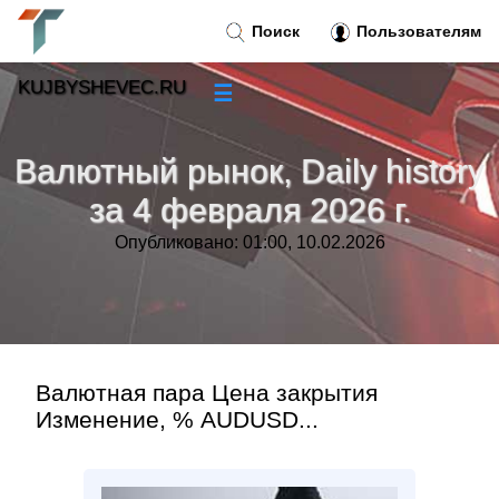
Поиск
Пользователям
KUJBYSHEVEC.RU
☰
Новости
»
Валютный рынок, Daily history
Тренды новостей
»
за 4 февраля 2026 г.
Опубликовано: 01:00, 10.02.2026
Рубрики
»
Правила
»
Контакт
»
Валютная пара Цена закрытия
Изменение, % AUDUSD...