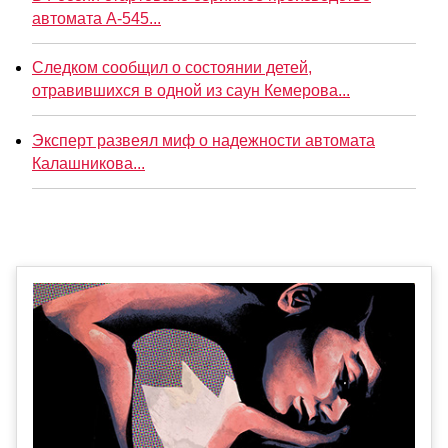
автомата А-545...
Следком сообщил о состоянии детей,
отравившихся в одной из саун Кемерова...
Эксперт развеял миф о надежности автомата
Калашникова...