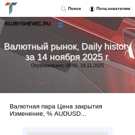
Поиск
Пользователям
KUJBYSHEVEC.RU
☰
Новости
»
Валютный рынок, Daily history
Тренды новостей
»
за 14 ноября 2025 г.
Опубликовано: 00:00, 18.11.2025
Рубрики
»
Правила
»
Контакт
»
Валютная пара Цена закрытия
Изменение, % AUDUSD...