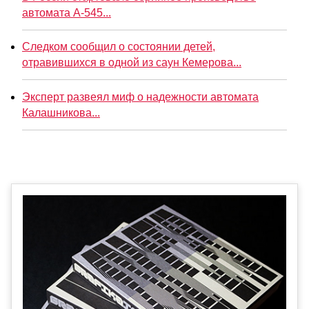
автомата А-545...
Следком сообщил о состоянии детей,
отравившихся в одной из саун Кемерова...
Эксперт развеял миф о надежности автомата
Калашникова...