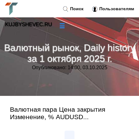
Поиск
Пользователям
KUJBYSHEVEC.RU
☰
Новости
»
Валютный рынок, Daily history
Тренды новостей
»
за 1 октября 2025 г.
Опубликовано: 14:00, 03.10.2025
Рубрики
»
Правила
»
Контакт
»
Валютная пара Цена закрытия
Изменение, % AUDUSD...