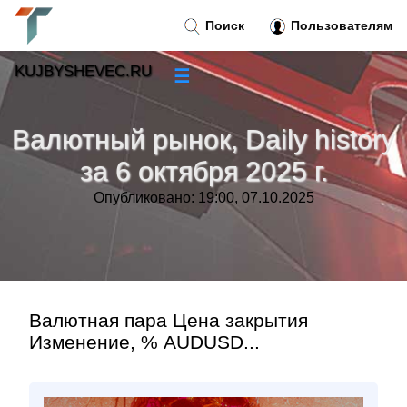
Поиск
Пользователям
KUJBYSHEVEC.RU
☰
Новости
»
Валютный рынок, Daily history
Тренды новостей
»
за 6 октября 2025 г.
Опубликовано: 19:00, 07.10.2025
Рубрики
»
Правила
»
Контакт
»
Валютная пара Цена закрытия
Изменение, % AUDUSD...