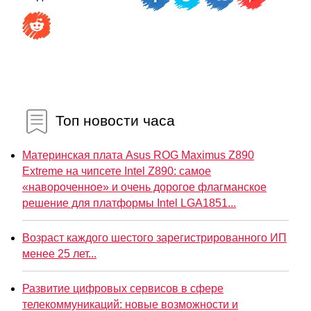
Топ новости часа
Материнская плата Asus ROG Maximus Z890
Extreme на чипсете Intel Z890: самое
«навороченное» и очень дорогое флагманское
решение для платформы Intel LGA1851...
Возраст каждого шестого зарегистрированного ИП
менее 25 лет...
Развитие цифровых сервисов в сфере
телекоммуникаций: новые возможности и