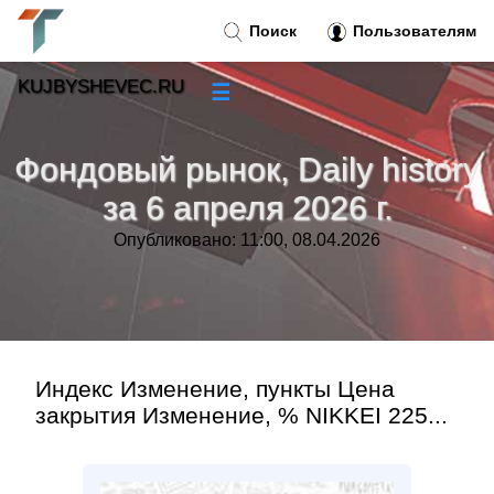
Поиск
Пользователям
KUJBYSHEVEC.RU
☰
Новости
»
Фондовый рынок, Daily history
Тренды новостей
»
за 6 апреля 2026 г.
Опубликовано: 11:00, 08.04.2026
Рубрики
»
Правила
»
Контакт
»
Индекс Изменение, пункты Цена
закрытия Изменение, % NIKKEI 225...