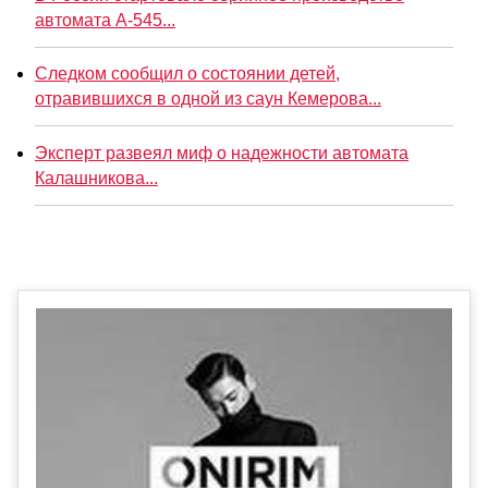
автомата А-545...
Следком сообщил о состоянии детей,
отравившихся в одной из саун Кемерова...
Эксперт развеял миф о надежности автомата
Калашникова...