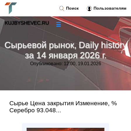
Поиск
Пользователям
KUJBYSHEVEC.RU
☰
Новости
»
Сырьевой рынок, Daily history
Тренды новостей
»
за 14 января 2026 г.
Опубликовано: 12:00, 19.01.2026
Рубрики
»
Правила
»
Контакт
»
Сырье Цена закрытия Изменение, %
Серебро 93.048...