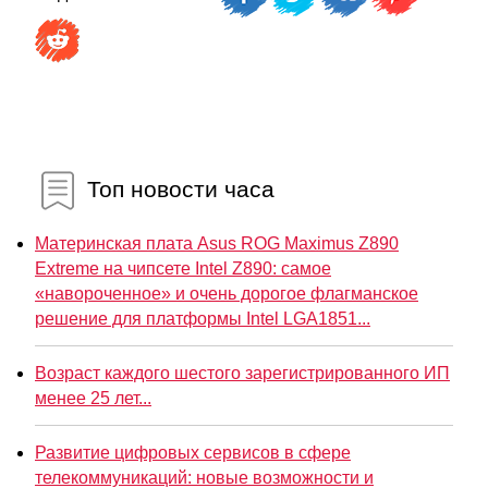
Топ новости часа
Материнская плата Asus ROG Maximus Z890
Extreme на чипсете Intel Z890: самое
«навороченное» и очень дорогое флагманское
решение для платформы Intel LGA1851...
Возраст каждого шестого зарегистрированного ИП
менее 25 лет...
Развитие цифровых сервисов в сфере
телекоммуникаций: новые возможности и