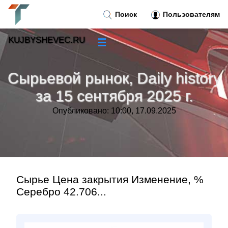
Поиск
Пользователям
KUJBYSHEVEC.RU
☰
Новости
»
Сырьевой рынок, Daily history
Тренды новостей
»
за 15 сентября 2025 г.
Опубликовано: 10:00, 17.09.2025
Рубрики
»
Правила
»
Контакт
»
Сырье Цена закрытия Изменение, %
Серебро 42.706...