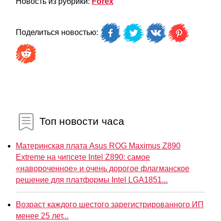
Новость из рубрики:
Forex
Поделиться новостью:
Топ новости часа
Материнская плата Asus ROG Maximus Z890
Extreme на чипсете Intel Z890: самое
«навороченное» и очень дорогое флагманское
решение для платформы Intel LGA1851...
Возраст каждого шестого зарегистрированного ИП
менее 25 лет...