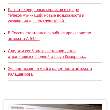
Развитие цифровых сервисов в сфере
телекоммуникаций: новые возможности и
улучшения для пользователей...
В России стартовало серийное производство
автомата А-545...
Следком сообщил о состоянии детей,
отравившихся в одной из саун Кемерова...
Эксперт развеял миф о надежности автомата
Калашникова...