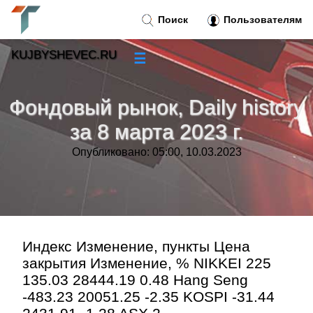
Поиск
Пользователям
KUJBYSHEVEC.RU
☰
Новости
»
Фондовый рынок, Daily history
Тренды новостей
»
за 8 марта 2023 г.
Опубликовано: 05:00, 10.03.2023
Рубрики
»
Правила
»
Контакт
»
Индекс Изменение, пункты Цена
закрытия Изменение, % NIKKEI 225
135.03 28444.19 0.48 Hang Seng
-483.23 20051.25 -2.35 KOSPI -31.44