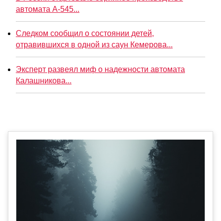
автомата А-545...
Следком сообщил о состоянии детей,
отравившихся в одной из саун Кемерова...
Эксперт развеял миф о надежности автомата
Калашникова...