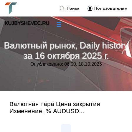
Поиск
Пользователям
KUJBYSHEVEC.RU
☰
Новости
»
Валютный рынок, Daily history
Тренды новостей
»
за 16 октября 2025 г.
Опубликовано: 06:00, 18.10.2025
Рубрики
»
Правила
»
Контакт
»
Валютная пара Цена закрытия
Изменение, % AUDUSD...