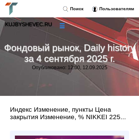
Поиск
Пользователям
KUJBYSHEVEC.RU
☰
Новости
»
Фондовый рынок, Daily history
Тренды новостей
»
за 4 сентября 2025 г.
Опубликовано: 12:00, 12.09.2025
Рубрики
»
Правила
»
Контакт
»
Индекс Изменение, пункты Цена
закрытия Изменение, % NIKKEI 225...