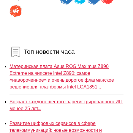
Топ новости часа
Материнская плата Asus ROG Maximus Z890
Extreme на чипсете Intel Z890: самое
«навороченное» и очень дорогое флагманское
решение для платформы Intel LGA1851...
Возраст каждого шестого зарегистрированного ИП
менее 25 лет...
Развитие цифровых сервисов в сфере
телекоммуникаций: новые возможности и