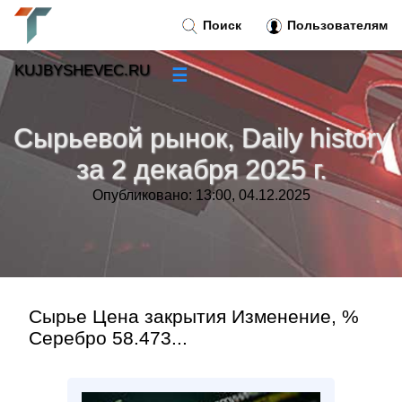
Поиск
Пользователям
KUJBYSHEVEC.RU
☰
Новости
»
Сырьевой рынок, Daily history
Тренды новостей
»
за 2 декабря 2025 г.
Опубликовано: 13:00, 04.12.2025
Рубрики
»
Правила
»
Контакт
»
Сырье Цена закрытия Изменение, %
Серебро 58.473...