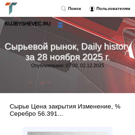
Поиск
Пользователям
KUJBYSHEVEC.RU
☰
Новости
»
Сырьевой рынок, Daily history
Тренды новостей
»
за 28 ноября 2025 г.
Опубликовано: 07:00, 02.12.2025
Рубрики
»
Правила
»
Контакт
»
Сырье Цена закрытия Изменение, %
Серебро 56.391...