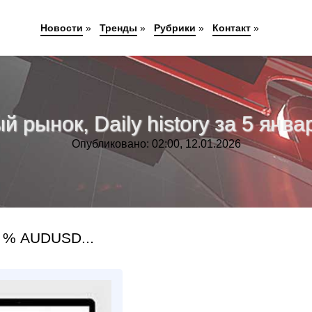
Новости
»
Тренды
»
Рубрики
»
Контакт
»
 рынок, Daily history за 5 январ
Опубликовано: 02:00, 12.01.2026
 % AUDUSD...