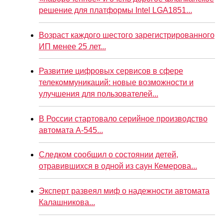
решение для платформы Intel LGA1851...
Возраст каждого шестого зарегистрированного
ИП менее 25 лет...
Развитие цифровых сервисов в сфере
телекоммуникаций: новые возможности и
улучшения для пользователей...
В России стартовало серийное производство
автомата А-545...
Следком сообщил о состоянии детей,
отравившихся в одной из саун Кемерова...
Эксперт развеял миф о надежности автомата
Калашникова...