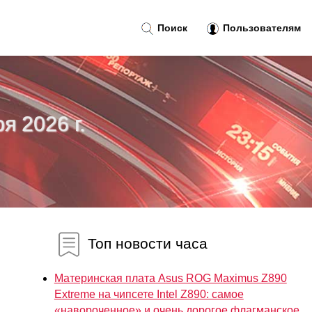
Поиск
Пользователям
я 2026 г.
Топ новости часа
Материнская плата Asus ROG Maximus Z890
Extreme на чипсете Intel Z890: самое
«навороченное» и очень дорогое флагманское