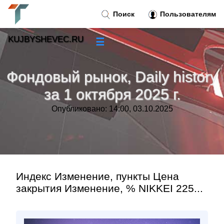
Поиск
Пользователям
KUJBYSHEVEC.RU
☰
Новости
»
Фондовый рынок, Daily history
Тренды новостей
»
за 1 октября 2025 г.
Опубликовано: 14:00, 03.10.2025
Рубрики
»
Правила
»
Контакт
»
Индекс Изменение, пункты Цена
закрытия Изменение, % NIKKEI 225...