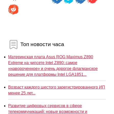
Топ новости часа
Материнская плата Asus ROG Maximus Z890
Extreme на чипсете Intel Z890: самое
«навороченное» и очень дорогое флагманское
решение для платформы Intel LGA1851...
Возраст каждого шестого зарегистрированного ИП
менее 25 лет...
Развитие цифровых сервисов в сфере
телекоммуникаций: новые возможности и