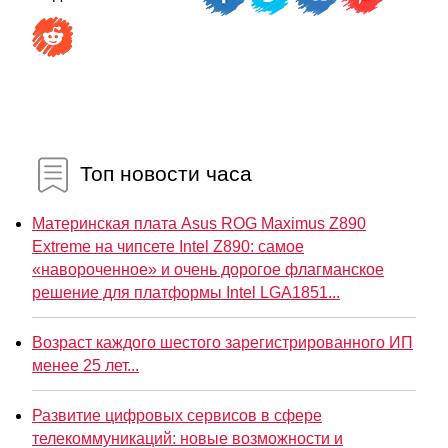
Топ новости часа
Материнская плата Asus ROG Maximus Z890
Extreme на чипсете Intel Z890: самое
«навороченное» и очень дорогое флагманское
решение для платформы Intel LGA1851...
Возраст каждого шестого зарегистрированного ИП
менее 25 лет...
Развитие цифровых сервисов в сфере
телекоммуникаций: новые возможности и