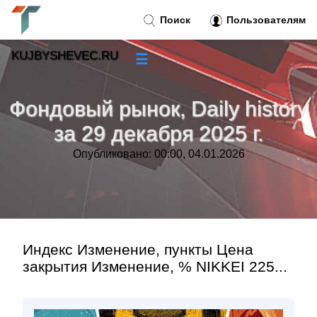
Поиск
Пользователям
KUJBYSHEVEC.RU
☰
Новости
»
Фондовый рынок, Daily history
Тренды новостей
»
за 29 декабря 2025 г.
Опубликовано: 00:00, 04.01.2026
Рубрики
»
Правила
»
Контакт
»
Индекс Изменение, пункты Цена
закрытия Изменение, % NIKKEI 225...