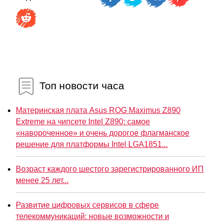
Топ новости часа
Материнская плата Asus ROG Maximus Z890
Extreme на чипсете Intel Z890: самое
«навороченное» и очень дорогое флагманское
решение для платформы Intel LGA1851...
Возраст каждого шестого зарегистрированного ИП
менее 25 лет...
Развитие цифровых сервисов в сфере
телекоммуникаций: новые возможности и