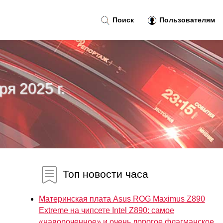
Поиск
Пользователям
ря 2025 г.
Топ новости часа
Материнская плата Asus ROG Maximus Z890
Extreme на чипсете Intel Z890: самое
«навороченное» и очень дорогое флагманское