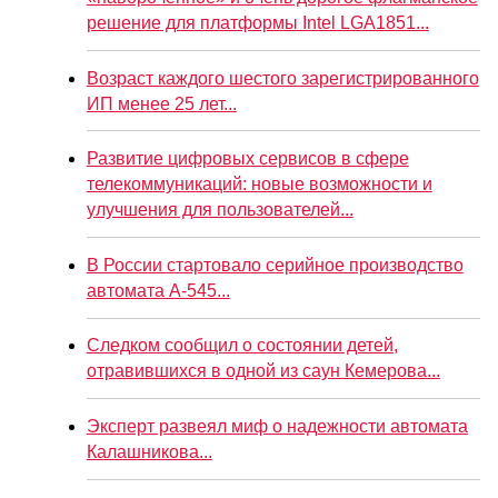
решение для платформы Intel LGA1851...
Возраст каждого шестого зарегистрированного
ИП менее 25 лет...
Развитие цифровых сервисов в сфере
телекоммуникаций: новые возможности и
улучшения для пользователей...
В России стартовало серийное производство
автомата А-545...
Следком сообщил о состоянии детей,
отравившихся в одной из саун Кемерова...
Эксперт развеял миф о надежности автомата
Калашникова...