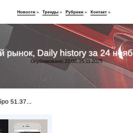
Новости
»
Тренды
»
Рубрики
»
Контакт
»
рынок, Daily history за 24 нояб
Опубликовано: 22:00, 25.11.2025
о 51.37...