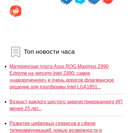
Топ новости часа
Материнская плата Asus ROG Maximus Z890
Extreme на чипсете Intel Z890: самое
«навороченное» и очень дорогое флагманское
решение для платформы Intel LGA1851...
Возраст каждого шестого зарегистрированного ИП
менее 25 лет...
Развитие цифровых сервисов в сфере
телекоммуникаций: новые возможности и