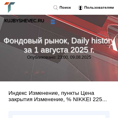
Поиск
Пользователям
KUJBYSHEVEC.RU
☰
Новости
»
Фондовый рынок, Daily history
Тренды новостей
»
за 1 августа 2025 г.
Опубликовано: 23:00, 09.08.2025
Рубрики
»
Правила
»
Контакт
»
Индекс Изменение, пункты Цена
закрытия Изменение, % NIKKEI 225...