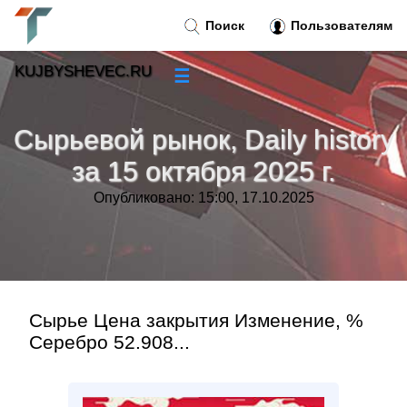
Поиск
Пользователям
KUJBYSHEVEC.RU
☰
Новости
»
Сырьевой рынок, Daily history
Тренды новостей
»
за 15 октября 2025 г.
Опубликовано: 15:00, 17.10.2025
Рубрики
»
Правила
»
Контакт
»
Сырье Цена закрытия Изменение, %
Серебро 52.908...