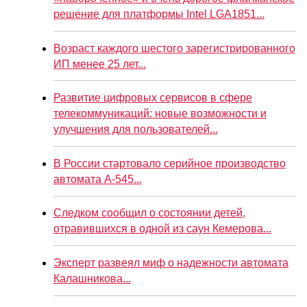
решение для платформы Intel LGA1851...
Возраст каждого шестого зарегистрированного
ИП менее 25 лет...
Развитие цифровых сервисов в сфере
телекоммуникаций: новые возможности и
улучшения для пользователей...
В России стартовало серийное производство
автомата А-545...
Следком сообщил о состоянии детей,
отравившихся в одной из саун Кемерова...
Эксперт развеял миф о надежности автомата
Калашникова...