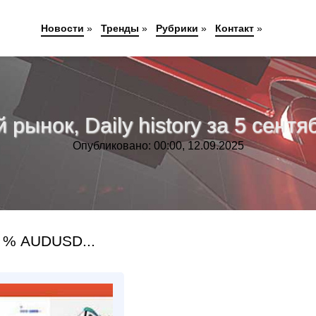
Новости
»
Тренды
»
Рубрики
»
Контакт
»
рынок, Daily history за 5 сентяб
Опубликовано: 00:00, 12.09.2025
 % AUDUSD...