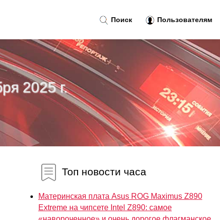
Поиск
Пользователям
ря 2025 г.
Топ новости часа
Материнская плата Asus ROG Maximus Z890
Extreme на чипсете Intel Z890: самое
«навороченное» и очень дорогое флагманское