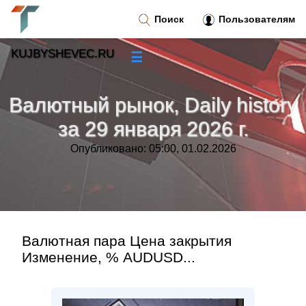
Поиск
Пользователям
KUJBYSHEVEC.RU
☰
Новости
»
Валютный рынок, Daily history
Тренды новостей
»
за 29 января 2026 г.
Опубликовано: 05:00, 01.02.2026
Рубрики
»
Правила
»
Контакт
»
Валютная пара Цена закрытия
Изменение, % AUDUSD...