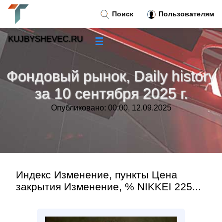
Поиск
Пользователям
KUJBYSHEVEC.RU
☰
Новости
»
Фондовый рынок, Daily history
Тренды новостей
»
за 10 сентября 2025 г.
Опубликовано: 00:00, 12.09.2025
Рубрики
»
Правила
»
Контакт
»
Индекс Изменение, пункты Цена
закрытия Изменение, % NIKKEI 225...