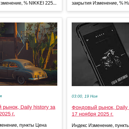
зменение, % NIKKEI 225...
закрытия Изменение, % Ha
я
03:00, 19 Ноя
рынок, Daily history за
Фондовый рынок, Daily h
2025 г.
17 ноября 2025 г.
менение, пункты Цена
Индекс Изменение, пункт