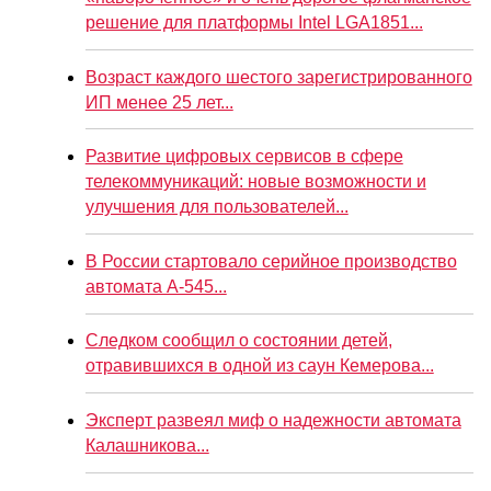
решение для платформы Intel LGA1851...
Возраст каждого шестого зарегистрированного
ИП менее 25 лет...
Развитие цифровых сервисов в сфере
телекоммуникаций: новые возможности и
улучшения для пользователей...
В России стартовало серийное производство
автомата А-545...
Следком сообщил о состоянии детей,
отравившихся в одной из саун Кемерова...
Эксперт развеял миф о надежности автомата
Калашникова...