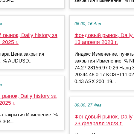
.554...
закрытия Изменение, % NI
я
06:00, 16 Апр
рынок, Daily history за
Фондовый рынок, Daily h
 2025 г.
13 апреля 2023 г.
пара Цена закрытия
Индекс Изменение, пункт
, % AUDUSD...
закрытия Изменение, % N
74.27 28156.97 0.26 Hang 
20344.48 0.17 KOSPI 11.02
0.43 ASX 200 -19...
я
рынок, Daily history за
2025 г.
09:00, 27 Фев
а закрытия Изменение, %
Фондовый рынок, Daily h
.304...
23 февраля 2023 г.