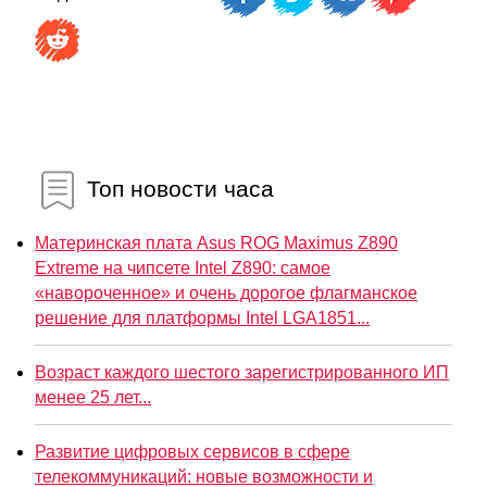
Топ новости часа
Материнская плата Asus ROG Maximus Z890
Extreme на чипсете Intel Z890: самое
«навороченное» и очень дорогое флагманское
решение для платформы Intel LGA1851...
Возраст каждого шестого зарегистрированного ИП
менее 25 лет...
Развитие цифровых сервисов в сфере
телекоммуникаций: новые возможности и