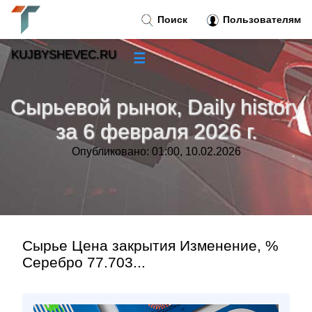
Поиск
Пользователям
KUJBYSHEVEC.RU
☰
Новости
»
Сырьевой рынок, Daily history
Тренды новостей
»
за 6 февраля 2026 г.
Опубликовано: 01:00, 10.02.2026
Рубрики
»
Правила
»
Контакт
»
Сырье Цена закрытия Изменение, %
Серебро 77.703...