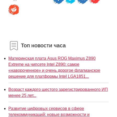
Топ новости часа
Материнская плата Asus ROG Maximus Z890
Extreme на чипсете Intel Z890: самое
«навороченное» и очень дорогое флагманское
решение для платформы Intel LGA1851...
Возраст каждого шестого зарегистрированного ИП
менее 25 лет...
Развитие цифровых сервисов в сфере
телекоммуникаций: новые возможности и