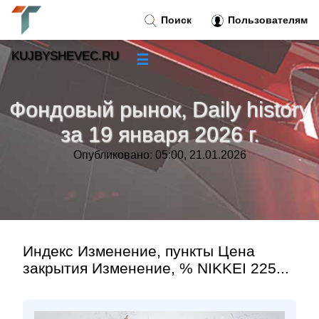
Поиск
Пользователям
KUJBYSHEVEC.RU
☰
Новости
»
Фондовый рынок, Daily history
Тренды новостей
»
за 19 января 2026 г.
Опубликовано: 05:00, 21.01.2026
Рубрики
»
Правила
»
Контакт
»
Индекс Изменение, пункты Цена
закрытия Изменение, % NIKKEI 225...