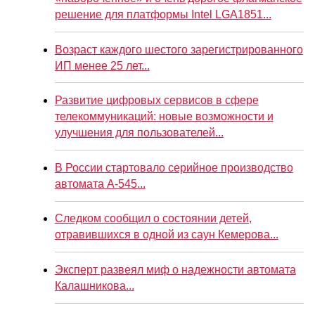
решение для платформы Intel LGA1851...
Возраст каждого шестого зарегистрированного
ИП менее 25 лет...
Развитие цифровых сервисов в сфере
телекоммуникаций: новые возможности и
улучшения для пользователей...
В России стартовало серийное производство
автомата А-545...
Следком сообщил о состоянии детей,
отравившихся в одной из саун Кемерова...
Эксперт развеял миф о надежности автомата
Калашникова...