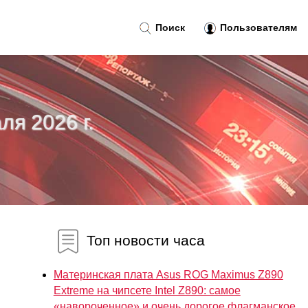
Поиск
Пользователям
ля 2026 г.
Топ новости часа
Материнская плата Asus ROG Maximus Z890
Extreme на чипсете Intel Z890: самое
«навороченное» и очень дорогое флагманское