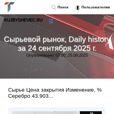
Поиск
Пользователям
KUJBYSHEVEC.RU
☰
Новости
»
Сырьевой рынок, Daily history
Тренды новостей
»
за 24 сентября 2025 г.
Опубликовано: 07:00, 25.09.2025
Рубрики
»
Правила
»
Контакт
»
Сырье Цена закрытия Изменение, %
Серебро 43.903...