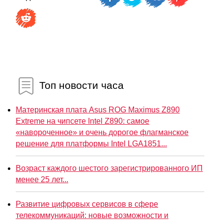
Топ новости часа
Материнская плата Asus ROG Maximus Z890
Extreme на чипсете Intel Z890: самое
«навороченное» и очень дорогое флагманское
решение для платформы Intel LGA1851...
Возраст каждого шестого зарегистрированного ИП
менее 25 лет...
Развитие цифровых сервисов в сфере
телекоммуникаций: новые возможности и