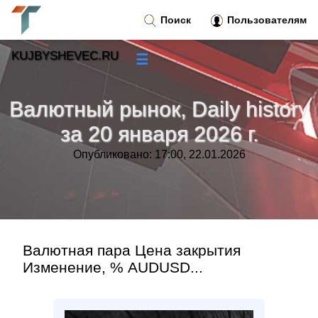
Поиск
Пользователям
KUJBYSHEVEC.RU
☰
Новости
»
Валютный рынок, Daily history
Тренды новостей
»
за 20 января 2026 г.
Опубликовано: 17:00, 22.01.2026
Рубрики
»
Правила
»
Контакт
»
Валютная пара Цена закрытия
Изменение, % AUDUSD...