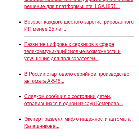
решение для платформы Intel LGA1851...
Возраст каждого шестого зарегистрированного
ИП менее 25 лет...
Развитие цифровых сервисов в сфере
телекоммуникаций: новые возможности и
улучшения для пользователей...
В России стартовало серийное производство
автомата А-545...
Следком сообщил о состоянии детей,
отравившихся в одной из саун Кемерова...
Эксперт развеял миф о надежности автомата
Калашникова...