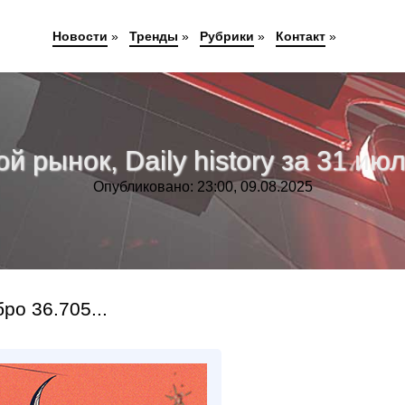
Новости
»
Тренды
»
Рубрики
»
Контакт
»
 рынок, Daily history за 31 июл
Опубликовано: 23:00, 09.08.2025
о 36.705...