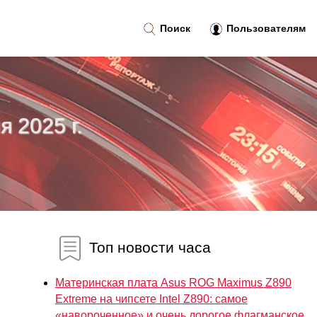
Поиск
Пользователям
я 2025 г.
Топ новости часа
Материнская плата Asus ROG Maximus Z890
Extreme на чипсете Intel Z890: самое
«навороченное» и очень дорогое флагманское