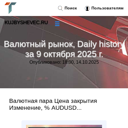
Поиск
Пользователям
KUJBYSHEVEC.RU
☰
Новости
»
Валютный рынок, Daily history
Тренды новостей
»
за 9 октября 2025 г.
Опубликовано: 18:00, 14.10.2025
Рубрики
»
Правила
»
Контакт
»
Валютная пара Цена закрытия
Изменение, % AUDUSD...