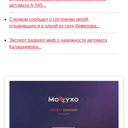
автомата А-545...
Следком сообщил о состоянии детей,
отравившихся в одной из саун Кемерова...
Эксперт развеял миф о надежности автомата
Калашникова...