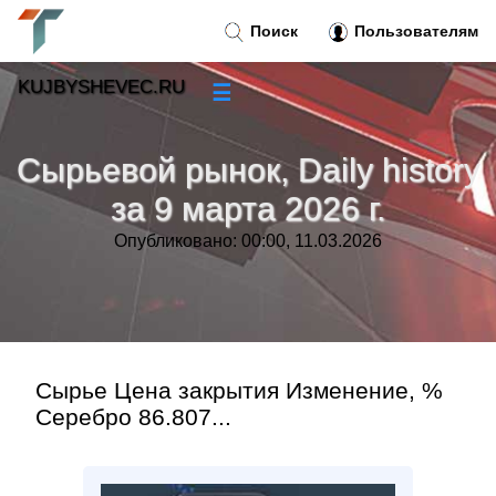
Поиск
Пользователям
KUJBYSHEVEC.RU
☰
Новости
»
Сырьевой рынок, Daily history
Тренды новостей
»
за 9 марта 2026 г.
Опубликовано: 00:00, 11.03.2026
Рубрики
»
Правила
»
Контакт
»
Сырье Цена закрытия Изменение, %
Серебро 86.807...