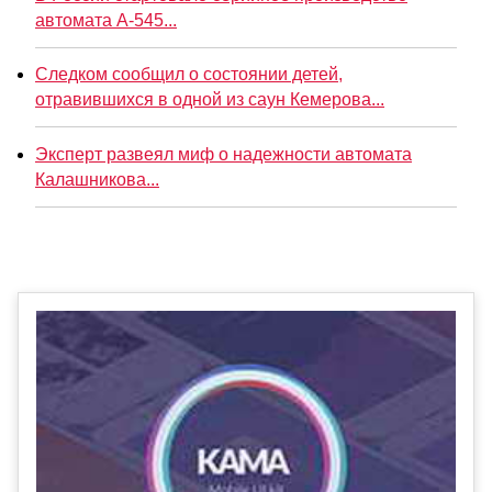
автомата А-545...
Следком сообщил о состоянии детей,
отравившихся в одной из саун Кемерова...
Эксперт развеял миф о надежности автомата
Калашникова...