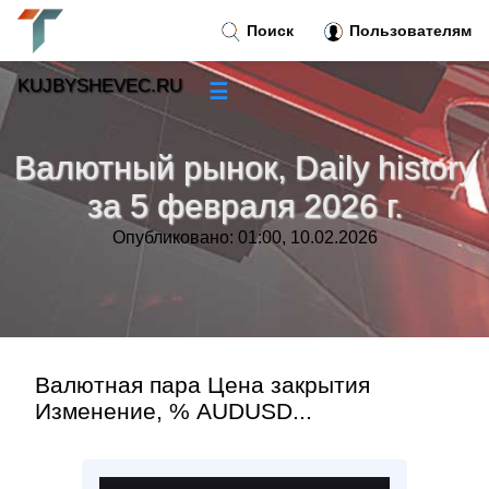
Поиск
Пользователям
KUJBYSHEVEC.RU
☰
Новости
»
Валютный рынок, Daily history
Тренды новостей
»
за 5 февраля 2026 г.
Опубликовано: 01:00, 10.02.2026
Рубрики
»
Правила
»
Контакт
»
Валютная пара Цена закрытия
Изменение, % AUDUSD...