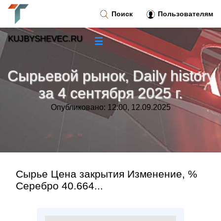
Поиск
Пользователям
KUJBYSHEVEC.RU
☰
Новости
»
Сырьевой рынок, Daily history
Тренды новостей
»
за 4 сентября 2025 г.
Опубликовано: 12:00, 12.09.2025
Рубрики
»
Правила
»
Контакт
»
Сырье Цена закрытия Изменение, %
Серебро 40.664...