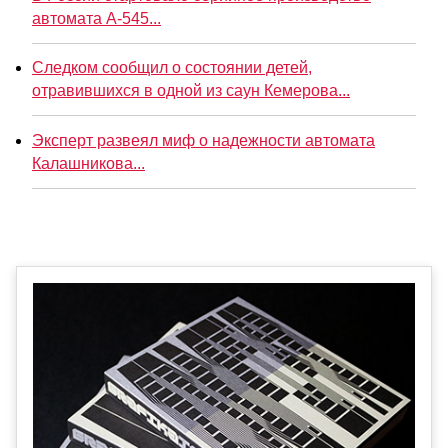
автомата А-545...
Следком сообщил о состоянии детей,
отравившихся в одной из саун Кемерова...
Эксперт развеял миф о надежности автомата
Калашникова...