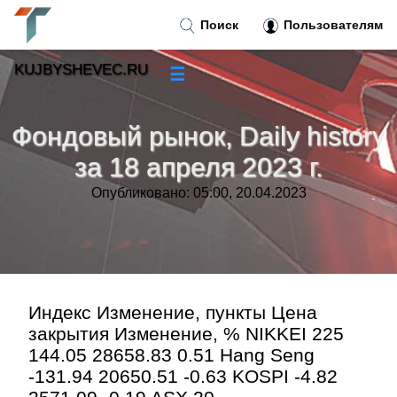
Поиск
Пользователям
KUJBYSHEVEC.RU
☰
Новости
»
Фондовый рынок, Daily history
Тренды новостей
»
за 18 апреля 2023 г.
Опубликовано: 05:00, 20.04.2023
Рубрики
»
Правила
»
Контакт
»
Индекс Изменение, пункты Цена
закрытия Изменение, % NIKKEI 225
144.05 28658.83 0.51 Hang Seng
-131.94 20650.51 -0.63 KOSPI -4.82