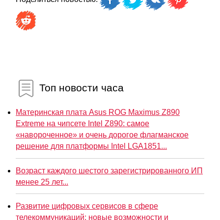
Топ новости часа
Материнская плата Asus ROG Maximus Z890
Extreme на чипсете Intel Z890: самое
«навороченное» и очень дорогое флагманское
решение для платформы Intel LGA1851...
Возраст каждого шестого зарегистрированного ИП
менее 25 лет...
Развитие цифровых сервисов в сфере
телекоммуникаций: новые возможности и