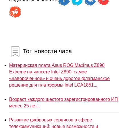
Топ новости часа
Материнская плата Asus ROG Maximus Z890
Extreme на чипсете Intel Z890: самое
«навороченное» и очень дорогое флагманское
решение для платформы Intel LGA1851...
Возраст каждого шестого зарегистрированного ИП
менее 25 лет...
Развитие цифровых сервисов в сфере
телекоммуникаций: новые возможности и