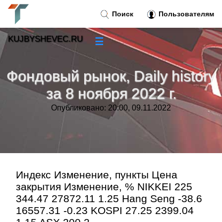
Поиск
Пользователям
KUJBYSHEVEC.RU
☰
Новости
»
Фондовый рынок, Daily history
Тренды новостей
»
за 8 ноября 2022 г.
Опубликовано: 20:00, 09.11.2022
Рубрики
»
Правила
»
Контакт
»
Индекс Изменение, пункты Цена
закрытия Изменение, % NIKKEI 225
344.47 27872.11 1.25 Hang Seng -38.6
16557.31 -0.23 KOSPI 27.25 2399.04