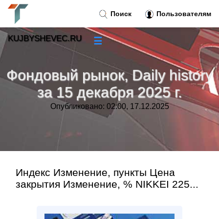
Поиск
Пользователям
KUJBYSHEVEC.RU
☰
Новости
»
Фондовый рынок, Daily history
Тренды новостей
»
за 15 декабря 2025 г.
Опубликовано: 02:00, 17.12.2025
Рубрики
»
Правила
»
Контакт
»
Индекс Изменение, пункты Цена
закрытия Изменение, % NIKKEI 225...