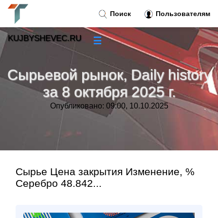
Поиск
Пользователям
KUJBYSHEVEC.RU
☰
Новости
»
Сырьевой рынок, Daily history
Тренды новостей
»
за 8 октября 2025 г.
Опубликовано: 09:00, 10.10.2025
Рубрики
»
Правила
»
Контакт
»
Сырье Цена закрытия Изменение, %
Серебро 48.842...