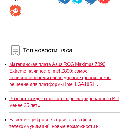
Топ новости часа
Материнская плата Asus ROG Maximus Z890
Extreme на чипсете Intel Z890: самое
«навороченное» и очень дорогое флагманское
решение для платформы Intel LGA1851...
Возраст каждого шестого зарегистрированного ИП
менее 25 лет...
Развитие цифровых сервисов в сфере
телекоммуникаций: новые возможности и