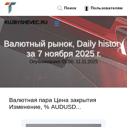
Поиск
Пользователям
KUJBYSHEVEC.RU
☰
Новости
»
Валютный рынок, Daily history
Тренды новостей
»
за 7 ноября 2025 г.
Опубликовано: 01:00, 11.11.2025
Рубрики
»
Правила
»
Контакт
»
Валютная пара Цена закрытия
Изменение, % AUDUSD...