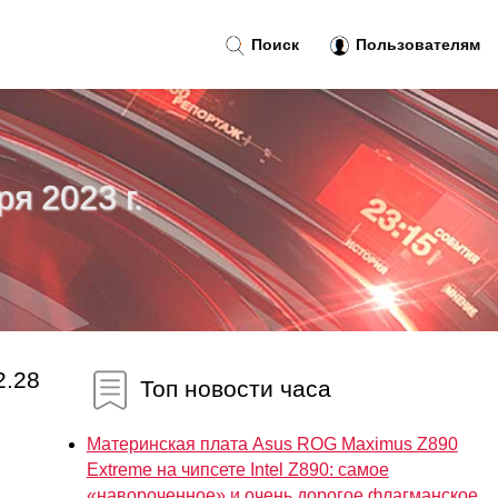
Поиск
Пользователям
ря 2023 г.
2.28
Топ новости часа
Материнская плата Asus ROG Maximus Z890
Extreme на чипсете Intel Z890: самое
«навороченное» и очень дорогое флагманское