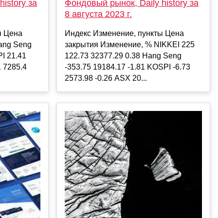
Фондовый рынок, Daily history за
istory за
8 августа 2023 г.
Индекс Изменение, пункты Цена
ы Цена
закрытия Изменение, % NIKKEI 225
ang Seng
122.73 32377.29 0.38 Hang Seng
PI 21.41
-353.75 19184.17 -1.81 KOSPI -6.73
1 7285.4
2573.98 -0.26 ASX 20...