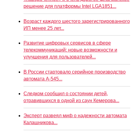
решение для платформы Intel LGA1851...
Возраст каждого шестого зарегистрированного
ИП менее 25 лет...
Развитие цифровых сервисов в сфере
телекоммуникаций: новые возможности и
улучшения для пользователей...
В России стартовало серийное производство
автомата А-545...
Следком сообщил о состоянии детей,
отравившихся в одной из саун Кемерова...
Эксперт развеял миф о надежности автомата
Калашникова...