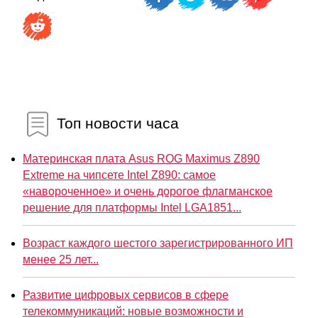
Топ новости часа
Материнская плата Asus ROG Maximus Z890
Extreme на чипсете Intel Z890: самое
«навороченное» и очень дорогое флагманское
решение для платформы Intel LGA1851...
Возраст каждого шестого зарегистрированного ИП
менее 25 лет...
Развитие цифровых сервисов в сфере
телекоммуникаций: новые возможности и