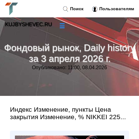
Поиск
Пользователям
KUJBYSHEVEC.RU
☰
Новости
»
Фондовый рынок, Daily history
Тренды новостей
»
за 3 апреля 2026 г.
Опубликовано: 11:00, 08.04.2026
Рубрики
»
Правила
»
Контакт
»
Индекс Изменение, пункты Цена
закрытия Изменение, % NIKKEI 225...