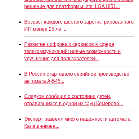
решение для платформы Intel LGA1851...
Возраст каждого шестого зарегистрированного
ИП менее 25 лет...
Развитие цифровых сервисов в сфере
телекоммуникаций: новые возможности и
улучшения для пользователей...
В России стартовало серийное производство
автомата А-545...
Следком сообщил о состоянии детей,
отравившихся в одной из саун Кемерова...
Эксперт развеял миф о надежности автомата
Калашникова...