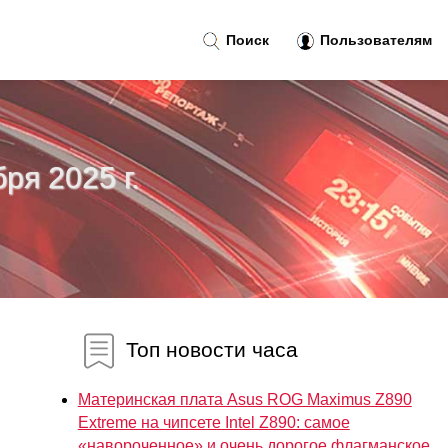
Поиск
Пользователям
ря 2025 г.
Топ новости часа
Материнская плата Asus ROG Maximus Z890
Extreme на чипсете Intel Z890: самое
«навороченное» и очень дорогое флагманское