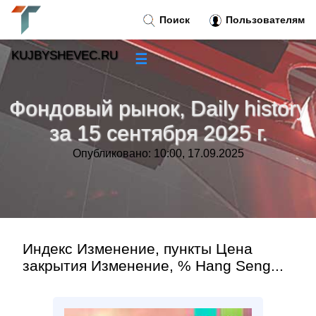
Поиск
Пользователям
KUJBYSHEVEC.RU
☰
Новости
»
Фондовый рынок, Daily history
Тренды новостей
»
за 15 сентября 2025 г.
Опубликовано: 10:00, 17.09.2025
Рубрики
»
Правила
»
Контакт
»
Индекс Изменение, пункты Цена
закрытия Изменение, % Hang Seng...