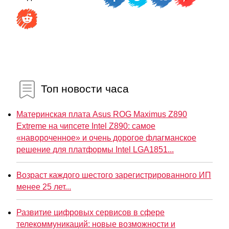
Топ новости часа
Материнская плата Asus ROG Maximus Z890
Extreme на чипсете Intel Z890: самое
«навороченное» и очень дорогое флагманское
решение для платформы Intel LGA1851...
Возраст каждого шестого зарегистрированного ИП
менее 25 лет...
Развитие цифровых сервисов в сфере
телекоммуникаций: новые возможности и