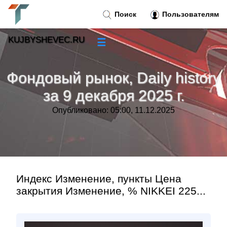
Поиск
Пользователям
KUJBYSHEVEC.RU
☰
Новости
»
Фондовый рынок, Daily history
Тренды новостей
»
за 9 декабря 2025 г.
Опубликовано: 05:00, 11.12.2025
Рубрики
»
Правила
»
Контакт
»
Индекс Изменение, пункты Цена
закрытия Изменение, % NIKKEI 225...