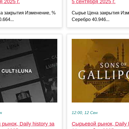
я 2025 г.
5 сентября 2025 г.
а закрытия Изменение, %
Сырье Цена закрытия Изм
.664...
Серебро 40.946...
ен
12:00, 12 Сен
рынок, Daily history за
Сырьевой рынок, Daily h