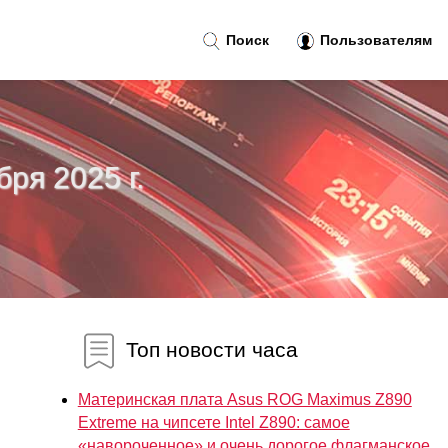
Поиск
Пользователям
бря 2025 г.
Топ новости часа
Материнская плата Asus ROG Maximus Z890
Extreme на чипсете Intel Z890: самое
«навороченное» и очень дорогое флагманское