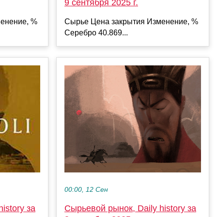
9 сентября 2025 г.
енение, %
Сырье Цена закрытия Изменение, %
Серебро 40.869...
00:00, 12 Сен
istory за
Сырьевой рынок, Daily history за