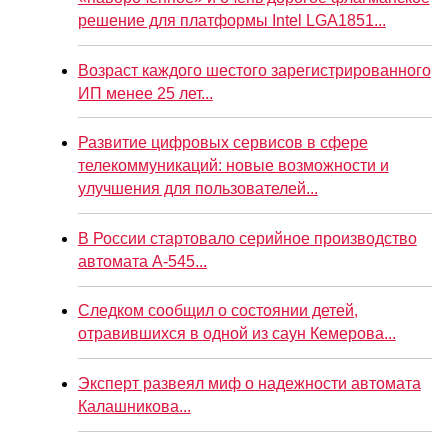
решение для платформы Intel LGA1851...
Возраст каждого шестого зарегистрированного
ИП менее 25 лет...
Развитие цифровых сервисов в сфере
телекоммуникаций: новые возможности и
улучшения для пользователей...
В России стартовало серийное производство
автомата А-545...
Следком сообщил о состоянии детей,
отравившихся в одной из саун Кемерова...
Эксперт развеял миф о надежности автомата
Калашникова...