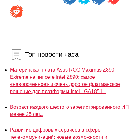
Топ новости часа
Материнская плата Asus ROG Maximus Z890
Extreme на чипсете Intel Z890: самое
«навороченное» и очень дорогое флагманское
решение для платформы Intel LGA1851...
Возраст каждого шестого зарегистрированного ИП
менее 25 лет...
Развитие цифровых сервисов в сфере
телекоммуникаций: новые возможности и