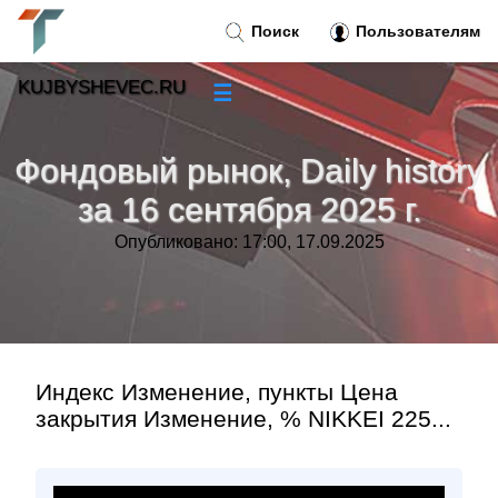
Поиск
Пользователям
KUJBYSHEVEC.RU
☰
Новости
»
Фондовый рынок, Daily history
Тренды новостей
»
за 16 сентября 2025 г.
Опубликовано: 17:00, 17.09.2025
Рубрики
»
Правила
»
Контакт
»
Индекс Изменение, пункты Цена
закрытия Изменение, % NIKKEI 225...