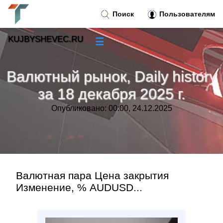
Поиск
Пользователям
KUJBYSHEVEC.RU
☰
Новости
»
Валютный рынок, Daily history
Тренды новостей
»
за 18 декабря 2025 г.
Опубликовано: 00:00, 24.12.2025
Рубрики
»
Правила
»
Контакт
»
Валютная пара Цена закрытия
Изменение, % AUDUSD...