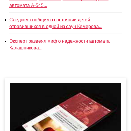
автомата А-545...
Следком сообщил о состоянии детей,
отравившихся в одной из саун Кемерова...
Эксперт развеял миф о надежности автомата
Калашникова...